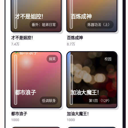
才不是姐控！
百炼成神
番外：姐弟日常
炼器功法（上）
才不是姐控！
百炼成神
7.4万
8.7万
搞笑
校园
都市浪子
加油大魔王！
低调献身
第1回 （12P）
都市浪子
加油大魔王！
1000
1000