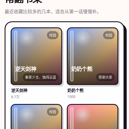
最近收藏比较多的几本，适合从第一话慢慢补。
校园
校园
逆天剑神
奶奶个熊
秦家少主，独闯云蓝
感谢大家
逆天剑神
奶奶个熊
1000
8.7万
校园