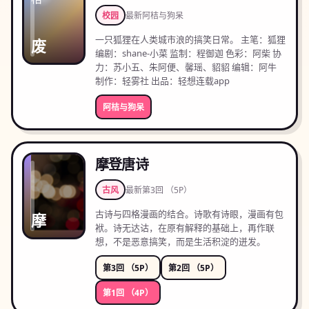
校园
最新
阿桔与狗呆
一只狐狸在人类城市浪的搞笑日常。 主笔：狐狸
废
编剧：shane-小菜 监制：程御迦 色彩：阿柴 协
力：苏小五、朱阿便、馨瑶、貂貂 编辑：阿牛
制作：轻雾社 出品：轻想连载app
阿桔与狗呆
摩登唐诗
古风
最新
第3回 （5P）
古诗与四格漫画的结合。诗歌有诗眼，漫画有包
摩
袱。诗无达诂，在原有解释的基础上，再作联
想，不是恶意搞笑，而是生活积淀的迸发。
第3回 （5P）
第2回 （5P）
第1回 （4P）