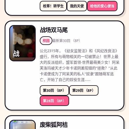
校草！转学生
我的天使
给他的爱心便当
战场双马尾
校园
最新
第30回 （8P）
公元2315年，《幼女监管法》和《风纪改良法》
战
盛行，所有与萌物相关的一切被禁止！世界上最
大的反派组织，盟军首领-世界最萌美少女！阿呆
芙洛玛被天才少年卡诺阴差阳错的“拯救？”从此
卡诺便成为了阿呆芙的私人“奴隶”跟随萌军逃
亡，开始了自己的奴役生涯……
第30回 （8P）
第29回 （8P）
第28回 （8P）
废柴狐阿桔