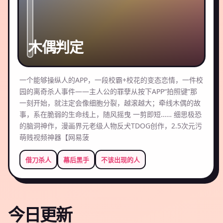
木偶判定
一个能够操纵人的APP，一段校霸+校花的变态恋情，一件校
园的离奇杀人事件——主人公的罪孽从按下APP“拍照键”那
一刻开始，就注定会像细胞分裂，越滚越大；牵线木偶的故
事，系在脆弱的生命线上，随风摇曳 一剪即短…… 细思极恐
的脑洞神作，漫画界元老级人物反犬TDOG创作，2.5次元污
萌贱视频神器【网易菠
借刀杀人
幕后黑手
不该出现的人
今日更新