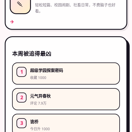
🍡
轻松短篇、校园闹剧、社畜日常，不费脑子也好
看。
→
本周被追得最凶
超级学园探案密码
收藏 1000
元气异春秋
评论 7.9万
诡桥
今日升 1000