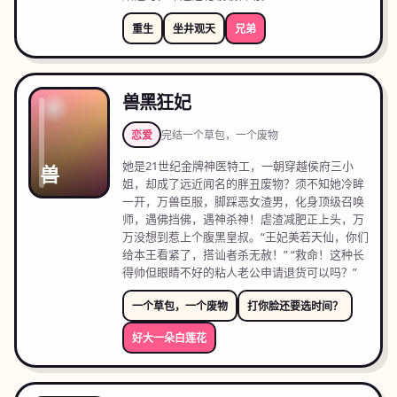
重生
坐井观天
兄弟
兽黑狂妃
恋爱
完结
一个草包，一个废物
她是21世纪金牌神医特工，一朝穿越侯府三小
兽
姐，却成了远近闻名的胖丑废物？须不知她冷眸
一开，万兽臣服，脚踩恶女渣男，化身顶级召唤
师，遇佛挡佛，遇神杀神！虐渣减肥正上头，万
万没想到惹上个腹黑皇叔。“王妃美若天仙，你们
给本王看紧了，搭讪者杀无赦！” “救命！这种长
得帅但眼睛不好的粘人老公申请退货可以吗？”
一个草包，一个废物
打你脸还要选时间？
好大一朵白莲花