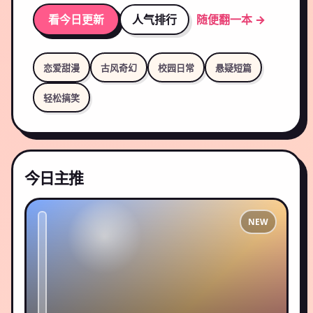
看今日更新
人气排行
随便翻一本 →
恋爱甜漫
古风奇幻
校园日常
悬疑短篇
轻松搞笑
今日主推