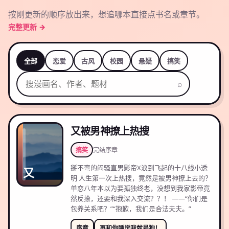
按刚更新的顺序放出来，想追哪本直接点书名或章节。
完整更新 →
全部
恋爱
古风
校园
悬疑
搞笑
⌕
又被男神撩上热搜
搞笑
完结
序章
掰不弯的闷骚直男影帝X浪到飞起的十八线小透
又
明 人生第一次上热搜，竟然是被男神撩上去的？
单恋八年本以为要孤独终老，没想到我家影帝竟
然反撩，还要和我深入交流？？！ ——“你们是
包养关系吧？”“抱歉，我们是合法夫夫。”
序章
再和你睡觉我就是狗！