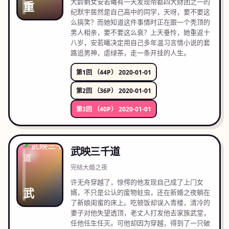
大龄剩女安若曦有一天发现帝都四大财团之一的
重
纪默宇居然是自己高中的同学，天呀，要不要这
么搞笑？而她知道这件事情时正在跟一个秃顶的
男人相亲，要不要这么衰？上天垂怜，她重返十
八岁，安若曦决定用自己多年温习言情小说的套
路追男神，虐绿茶，走一条开挂的人生。
第1回 （44P） 2020-01-01
第2回 （36P） 2020-01-01
第3回 （40P） 2020-01-01
武映三千道
完结
大婚之夜
许无舟穿越了，惊愕的他发现自己成了上门女
武
婿，不只是公认的废物蛀虫，还在新婚之夜躺在
了新娘闺蜜的床上。吃顿饭却误入青楼，清冷的
妻子对他失望透顶，老丈人打发他去家族武堂，
任他任生任灭。可他却因为穿越，得到了一只破