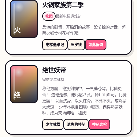
火锅家族第二季
校园
最新
电梯遇难记
反转的剧情，开脑洞的故事，没节操的对话，超
火
萌火锅食材花样作死！
电梯遇难记
压岁钱
如此偏僻
绝世妖帝
完结
少年林枫
称他为魔，他抚剑横空，一气荡苍穹，比仙更
绝
仙！ 道他是佛，他尽屠八荒，铸尸山血河，比魔
更魔！ 以血洗身，以火炼骨。不死不灭，成鸿蒙
大妖道！ 少年林枫自困境中崛起，偶得鸿蒙妖
种，成为天地间唯一祖妖！
少年林枫
遗失的挂坠
神秘冰棺