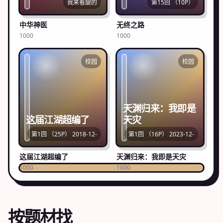
我来看腿的
第15回 （10P）
中华神医
无终之路
1000
1000
校园
校园
天渊归来：我即是
这届江湖超编了
天灾
第1回 （25P） 2018-12-
第1回 （16P） 2023-12-
这届江湖超编了
天渊归来：我即是天灾
1000
1000
按题材找