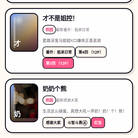
才不是姐控！
校园
最新
番外：姐弟日常
套路深鬼马姐姐X口嫌体正直弟弟
才
番外：姐弟日常
第4回 （12P）
第3回 （12P）
奶奶个熊
校园
最新
感谢大家
生活这么操蛋，真想大吼一声奶！奶！个！熊！
奶
感谢大家
斗智斗勇④
红包