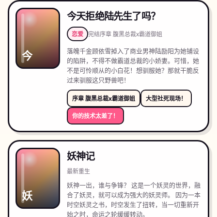
今天拒绝陆先生了吗？
恋爱
完结
序章 腹黑总裁x霸道御姐
落魄千金顾依雪掉入了商业男神陆励阳为她铺设
今
的陷阱，不得不做霸道总裁的小娇妻。可惜，她
不是可怜顺从的小白花！想驯服她？那就干脆反
过来驯服这只野兽吧！
序章 腹黑总裁x霸道御姐
大型社死现场！
你的技术太差了！
妖神记
最新
重生
妖神一出，谁与争锋？ 这是一个妖灵的世界，融
妖
合了妖灵，就可以成为强大的妖灵师。 因为一本
时空妖灵之书，时空发生了扭转，当一切重新开
始之时，命运之轮缓缓转动。