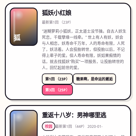
狐妖小红娘
最新
第1回 （23P）
"迷糊萝莉小狐妖，正太道士没节操。自古人妖生
狐
死恋，千载孽缘一线牵。" 世上有人有妖，妖会
与人相恋，妖寿命千万年，人的寿命有限，人死
了，妖活着。人会投胎转世，但投胎以后，不记
得上辈子的爱。但人寿命有限，妖如果痴情的
话，就去找狐妖“购买”一项服务，让投胎转世的
人，回忆起前世的爱。
第1回 （23P）
糖果啊，是命运的邂逅
第3回 （25P）
重返十八岁：男神哪里逃
校园
最新
第1回 （44P） 2020-01-