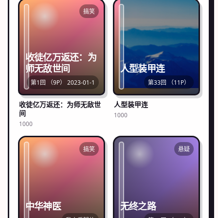
搞笑
收徒亿万返还：为
师无敌世间
人型装甲连
第1回 （9P） 2023-01-1
第33回 （11P）
收徒亿万返还：为师无敌世
人型装甲连
间
1000
1000
搞笑
悬疑
中华神医
无终之路