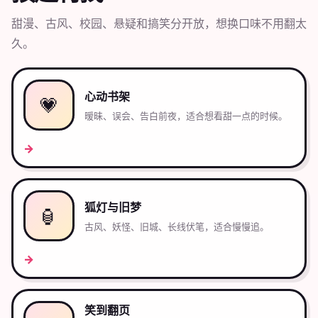
甜漫、古风、校园、悬疑和搞笑分开放，想换口味不用翻太
久。
心动书架
💗
暧昧、误会、告白前夜，适合想看甜一点的时候。
→
狐灯与旧梦
🏮
古风、妖怪、旧城、长线伏笔，适合慢慢追。
→
笑到翻页