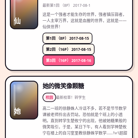
最新
第1回 （8P） 2017-08-1
这是一个强者才能生存的世界，强者镇压弱者，
仙
一人主宰万界，这就是血腥的世界，这就是——
仙侠世界！
第1回 （8P） 2017-08-15
第2回 （16P） 2017-08-15
第3回 （16P） 2017-08-16
她的微笑像颗糖
校园
最新
校草！转学生
高二一班的徐静姝人冷话不多，若不是节节数学
她
课被老师拎出去罚站，恐怕就是个班上的小透
明。直到转学生楚攸宁的出现，他被她糖果般的
微笑吸引，于是，某日下午，有人看到学神楚攸
宁在楼上的自习室里教徐静姝学数学……1v1超甜